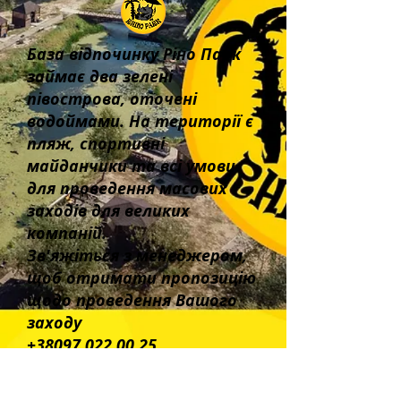
База відпочинку Ріно Парк
займає два зелені
півострова, оточені
водоймами. На території є
пляж, спортивні
майданчики та всі умови
для проведення масових
заходів для великих
компаній.
Зв'яжіться з менеджером,
щоб отримати пропозицію
щодо проведення Вашого
заходу
+38097 022 00 25
Юридична адреса: Україна,парк