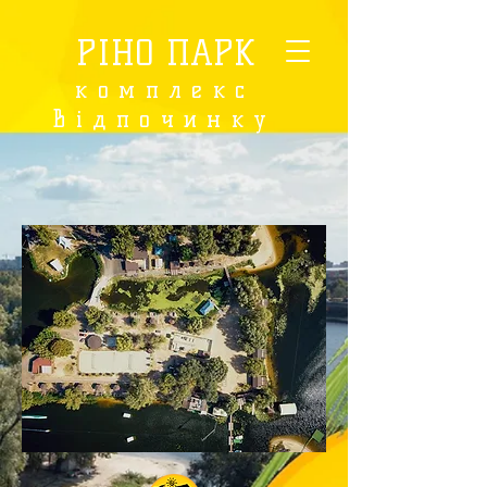
РІНО ПАРК
комплекс
відпочинку