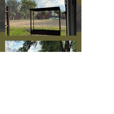
Юридична адреса: Україна,парк
Дружби Народів, Xpark, затока
Юр'ївська 29, Київ, 02000
Фактична адреса: барбекю парк,
Rhino Park, вул. Вейкбордична 61